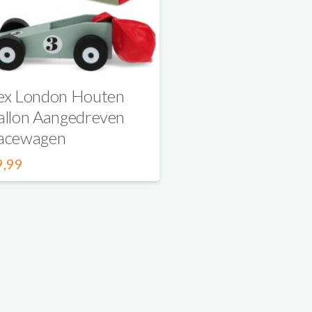
ex London Houten
allon Aangedreven
acewagen
9,99