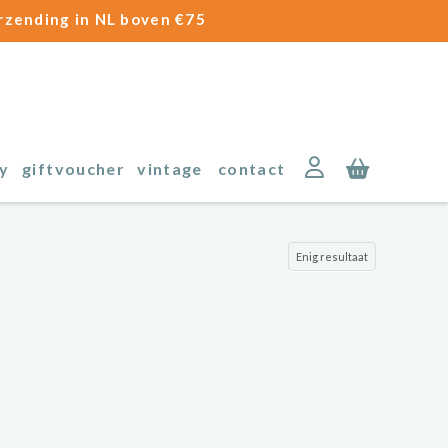
erzending in NL boven €75
y
giftvoucher
vintage
contact
Enig resultaat