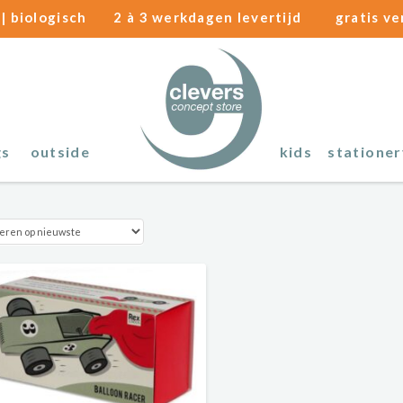
| biologisch
2 à 3 werkdagen levertijd
gratis v
gs
outside
kids
stationer