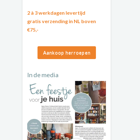
2 à 3 werkdagen levertijd
gratis verzending in NL boven
€75,-
Aankoop herroepen
In de media