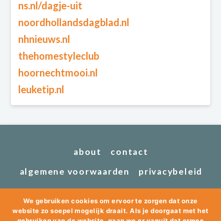
ns.nl/dagje-uit
noordhollandsdagblad.nl
nhnieuws.nl
thehomestyleclub
hoornechtmooi.nl
leuketip.nl
about
contact
algemene voorwaarden
privacybeleid
We gebruiken cookies om ervoor te zorgen dat onze
website zo soepel mogelijk draait. Als je doorgaat met het
gebruiken van de website, gaan we er vanuit dat ermee