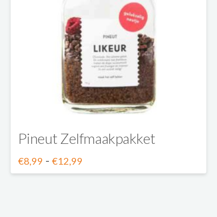
Pineut Zelfmaakpakket
Prijsklasse:
-
€
8,99
€
12,99
€8,99
Dit
tot
product
€12,99
heeft