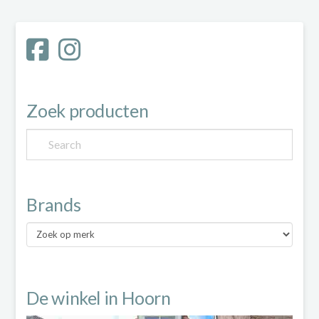
meerdere
variaties.
Deze
optie
Zoek producten
kan
gekozen
worden
Brands
op
Brands
de
productpagina
De winkel in Hoorn