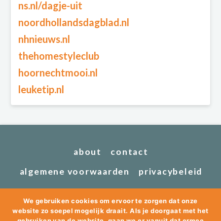
ns.nl/dagje-uit
noordhollandsdagblad.nl
nhnieuws.nl
thehomestyleclub
hoornechtmooi.nl
leuketip.nl
about
contact
algemene voorwaarden
privacybeleid
We gebruiken cookies om ervoor te zorgen dat onze
website zo soepel mogelijk draait. Als je doorgaat met het
gebruiken van de website, gaan we er vanuit dat ermee