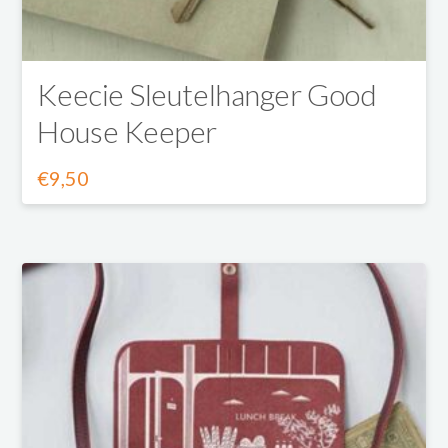
op
de
productpagina
Keecie Sleutelhanger Good
House Keeper
€
9,50
Dit
product
heeft
meerdere
variaties.
Deze
optie