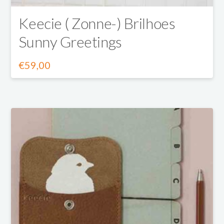
productpagina
Keecie ( Zonne-) Brilhoes
Sunny Greetings
€
59,00
Dit
product
heeft
meerdere
variaties.
Deze
optie
kan