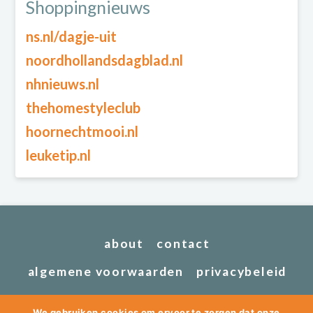
Shoppingnieuws
ns.nl/dagje-uit
noordhollandsdagblad.nl
nhnieuws.nl
thehomestyleclub
hoornechtmooi.nl
leuketip.nl
about
contact
algemene voorwaarden
privacybeleid
We gebruiken cookies om ervoor te zorgen dat onze