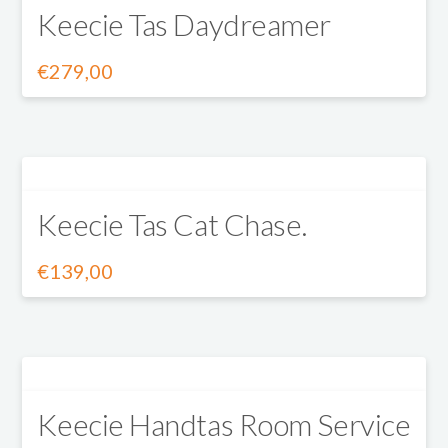
Keecie Tas Daydreamer
meerdere
worden
variaties.
op
€
279,00
Dit
Deze
de
product
optie
productpagina
heeft
kan
Keecie Tas Cat Chase.
meerdere
gekozen
variaties.
worden
€
139,00
Dit
Deze
op
product
optie
de
heeft
kan
productpagina
Keecie Handtas Room Service
meerdere
gekozen