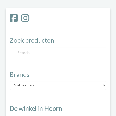
variaties.
op
Deze
de
optie
productpagina
kan
Zoek producten
gekozen
worden
op
de
Brands
productpagina
Brands
De winkel in Hoorn