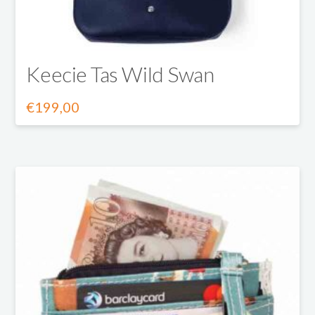
op
de
productpagina
Keecie Tas Wild Swan
€
199,00
Dit
product
heeft
meerdere
variaties.
Deze
optie