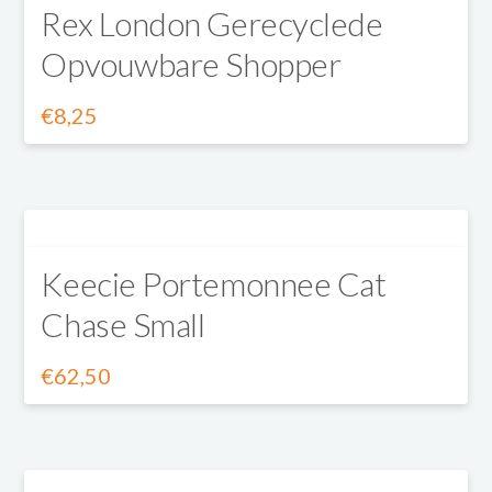
Rex London Gerecyclede
meerdere
worden
Opvouwbare Shopper
variaties.
op
Deze
de
€
8,25
Dit
optie
productpagina
product
kan
heeft
gekozen
Keecie Portemonnee Cat
meerdere
worden
Chase Small
variaties.
op
Deze
de
€
62,50
Dit
optie
productpagina
product
kan