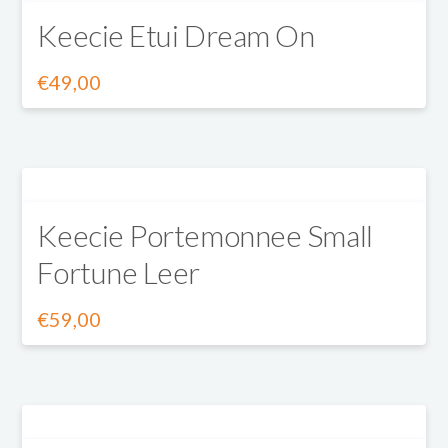
Keecie Etui Dream On
meerdere
worden
variaties.
op
€
49,00
Dit
Deze
de
product
optie
productpagina
heeft
kan
Keecie Portemonnee Small
meerdere
gekozen
Fortune Leer
variaties.
worden
Deze
op
€
59,00
Dit
optie
de
product
kan
productpagina
heeft
gekozen