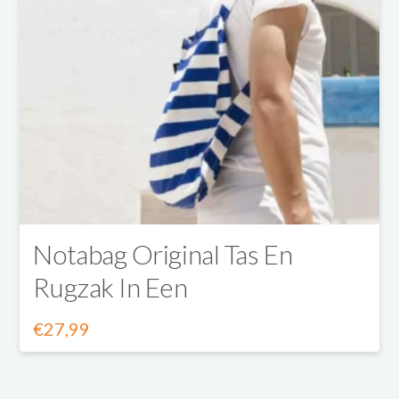
Notabag Original Tas En
Rugzak In Een
€
27,99
Dit
product