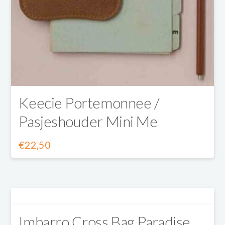
gekozen
worden
op
de
productpagina
Keecie Portemonnee /
Pasjeshouder Mini Me
€
22,50
Dit
product
heeft
Imbarro Cross Bag Paradise
meerdere