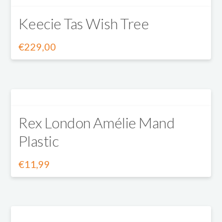
heeft
gekozen
Keecie Tas Wish Tree
meerdere
worden
variaties.
op
€
229,00
Dit
Deze
de
product
optie
productpagina
heeft
kan
Rex London Amélie Mand
meerdere
gekozen
Plastic
variaties.
worden
Deze
op
€
11,99
Dit
optie
de
product
kan
productpagina
heeft
gekozen