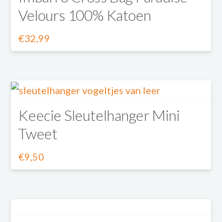
Velours 100% Katoen
variaties.
Deze
€
32,99
Dit
optie
product
kan
heeft
gekozen
meerdere
Keecie Sleutelhanger Mini
worden
Tweet
variaties.
op
Deze
de
€
9,50
Dit
optie
productpagina
product
kan
heeft
gekozen