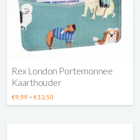
kan
gekozen
worden
op
de
productpagina
Rex London Portemonnee
Kaarthouder
Prijsklasse:
-
€
9,99
€
13,50
€9,99
Dit
tot
product
€13,50
heeft