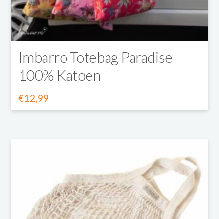
op
de
productpagina
Imbarro Totebag Paradise
100% Katoen
€
12,99
Dit
product
heeft
meerdere
variaties.
Deze