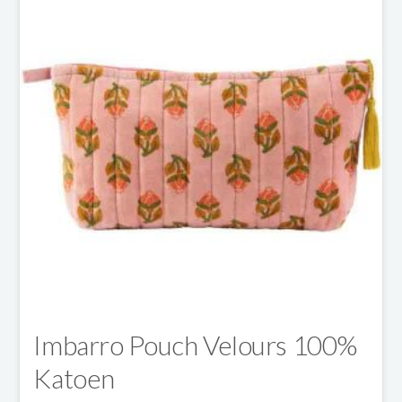
meerdere
variaties.
Deze
optie
kan
gekozen
worden
op
de
productpagina
Imbarro Pouch Velours 100%
Katoen