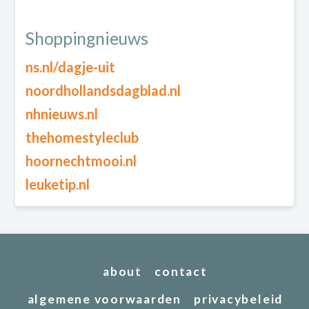
Shoppingnieuws
ns.nl/dagje-uit
noordhollandsdagblad.nl
nhnieuws.nl
thehomestyleclub
hoornechtmooi.nl
leuketip.nl
about
contact
algemene voorwaarden
privacybeleid