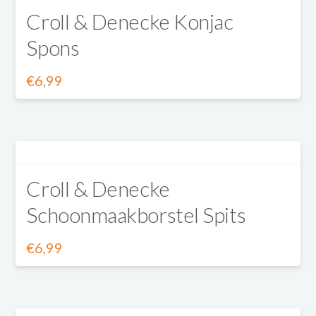
Croll & Denecke Konjac
Spons
€
6,99
Dit
product
heeft
Croll & Denecke
meerdere
Schoonmaakborstel Spits
variaties.
Deze
€
6,99
optie
kan