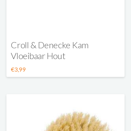
Croll & Denecke Kam
Vloeibaar Hout
€
3,99
Dit
product
heeft
meerdere
variaties.