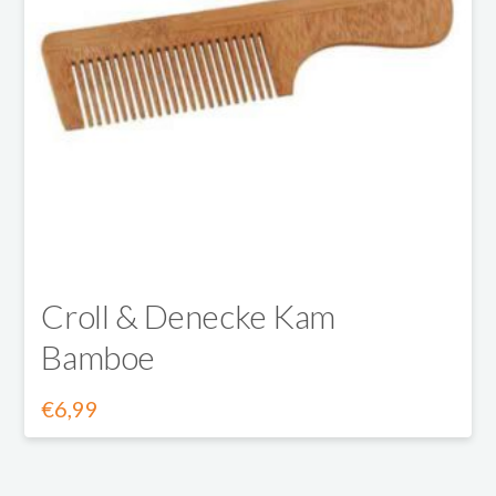
Croll & Denecke Kam
Bamboe
€
6,99
Dit
product