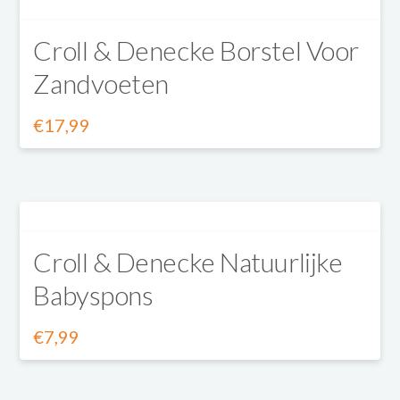
gekozen
Croll & Denecke Borstel Voor
worden
Zandvoeten
op
de
€
17,99
productpagina
Croll & Denecke Natuurlijke
Babyspons
€
7,99