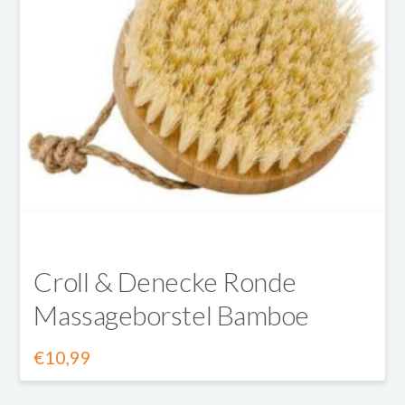
Deze
optie
kan
gekozen
worden
op
de
productpagina
Croll & Denecke Ronde
Massageborstel Bamboe
€
10,99