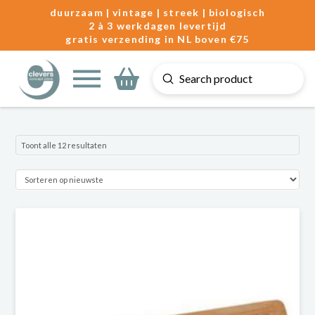
duurzaam | vintage | streek | biologisch
2 à 3 werkdagen levertijd
gratis verzending in NL boven €75
Submit
Search
Gesorteerd
Toont alle 12 resultaten
op
nieuwste