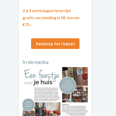
2 à 3 werkdagen levertijd
gratis verzending in NL boven
€75,-
Aankoop herroepen
In de media