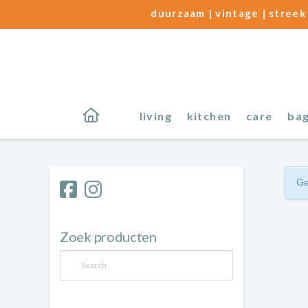
duurzaam | vintage | streek 
living
kitchen
care
ba
Ge
Zoek producten