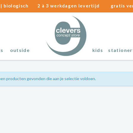
| biologisch
2 à 3 werkdagen levertijd
gratis v
gs
outside
kids
stationer
en producten gevonden die aan je selectie voldoen.