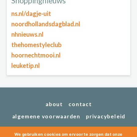
Shoppingnieuws
ns.nl/dagje-uit
noordhollandsdagblad.nl
nhnieuws.nl
thehomestyleclub
hoornechtmooi.nl
leuketip.nl
about
contact
algemene voorwaarden
privacybeleid
We gebruiken cookies om ervoor te zorgen dat onze