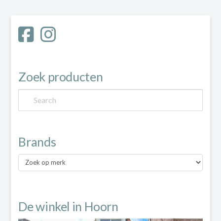
meerdere
variaties.
Deze
optie
Zoek producten
kan
gekozen
worden
Brands
op
Brands
de
productpagina
De winkel in Hoorn