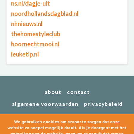
ns.nl/dagje-uit
noordhollandsdagblad.nl
nhnieuws.nl
thehomestyleclub
hoornechtmooi.nl
leuketip.nl
about
contact
algemene voorwaarden
privacybeleid
We gebruiken cookies om ervoor te zorgen dat onze
website zo soepel mogelijk draait. Als je doorgaat met het
gebruiken van de website, gaan we er vanuit dat ermee