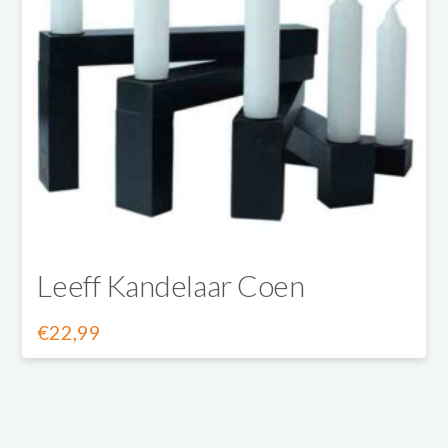
Leeff Kandelaar Coen
€
22,99
Dit
product
heeft