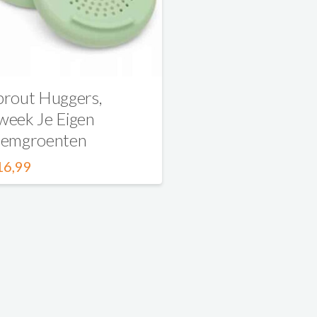
prout Huggers,
week Je Eigen
iemgroenten
16,99