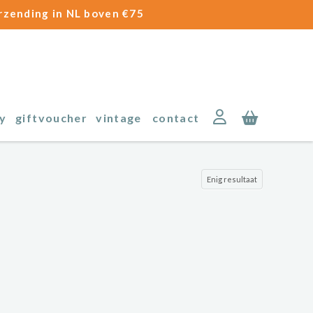
erzending in NL boven €75
y
giftvoucher
vintage
contact
Enig resultaat