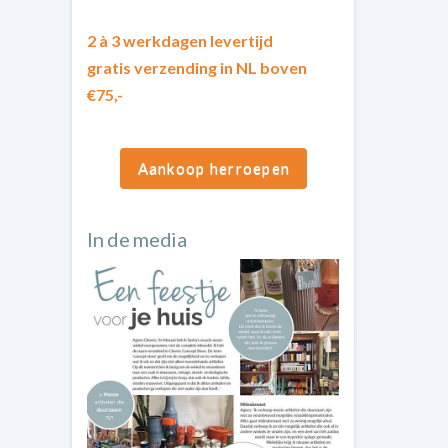
2 à 3 werkdagen levertijd
gratis verzending in NL boven
€75,-
Aankoop herroepen
In de media