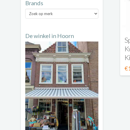
Brands
Brands
De winkel in Hoorn
S
K
K
€