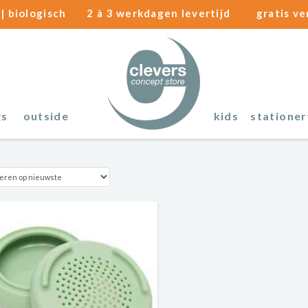
| biologisch
2 à 3 werkdagen levertijd
gratis v
gs
outside
kids
stationer