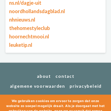
ns.nl/dagje-uit
noordhollandsdagblad.nl
nhnieuws.nl
thehomestyleclub
hoornechtmooi.nl
leuketip.nl
about
contact
algemene voorwaarden
privacybeleid
We gebruiken cookies om ervoor te zorgen dat onze
website zo soepel mogelijk draait. Als je doorgaat met het
gebruiken van de website, gaan we er vanuit dat ermee