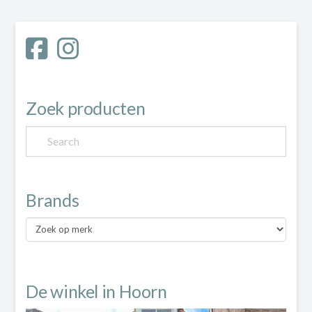
meerdere
variaties.
Deze
optie
Zoek producten
kan
gekozen
worden
Brands
op
Brands
de
productpagina
De winkel in Hoorn