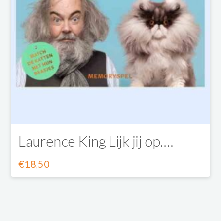
Laurence King Lijk jij op….
€
18,50
Dit
product
heeft