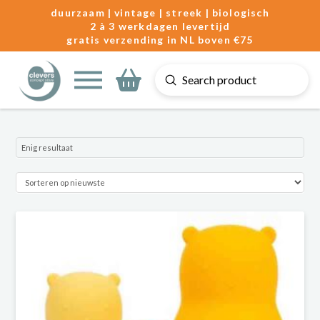
duurzaam | vintage | streek | biologisch
2 à 3 werkdagen levertijd
gratis verzending in NL boven €75
Submit
Search
Enig resultaat