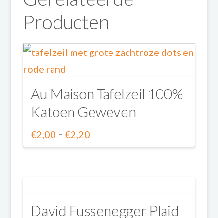
Producten
Au Maison Tafelzeil 100%
Katoen Geweven
Prijsklasse:
-
€
2,00
€
2,20
€2,00
Dit
tot
product
€2,20
heeft
meerdere
David Fussenegger Plaid