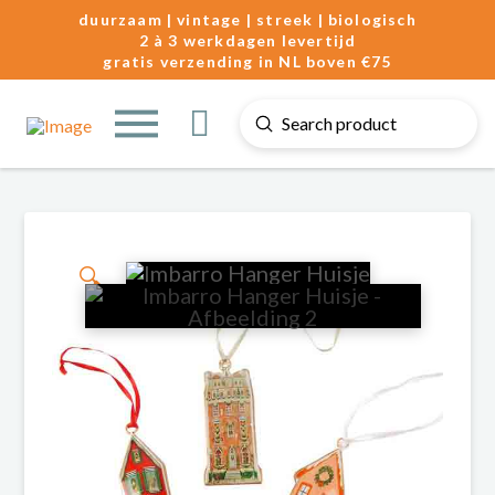
duurzaam | vintage | streek | biologisch
2 à 3 werkdagen levertijd
gratis verzending in NL boven €75
Submit
Search
🔍