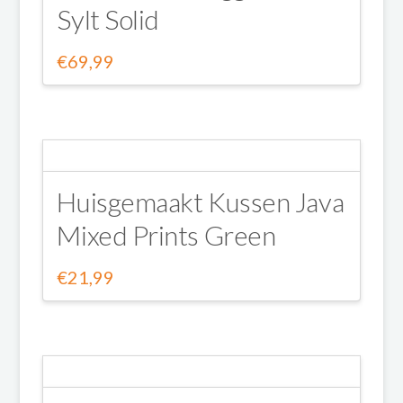
Sylt Solid
variaties.
Deze
€
69,99
Dit
optie
product
kan
heeft
gekozen
meerdere
worden
Huisgemaakt Kussen Java
Mixed Prints Green
variaties.
op
Deze
de
€
21,99
optie
productpagina
kan
gekozen