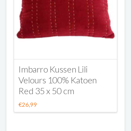
optie
kan
gekozen
worden
op
de
Imbarro Kussen Lili
Velours 100% Katoen
productpagina
Red 35 x 50 cm
€
26,99