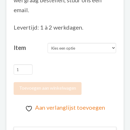
email.
Levertijd: 1 à 2 werkdagen.
Item
Keecie
Telefoontasje
Hang
Toevoegen aan winkelwagen
On
Aan verlanglijst toevoegen
aantal